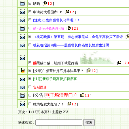
晒晒
[
1
2
]
申请封大理国库ID!
[
1
2
]
[注意]出售白猫警长马甲啦！！！
囍<金龟子&唐诗>囍
[
1
2
3
]
《桃花晚报》第五期：有志者事竞成，金龟子高价买下唐诗
[
桃花晚报第四期——黑猫警长白猫警长婚后生活照
囍
黑猫白猫，结婚了就是好猫~
[
1
2
3
[投票]白猫警长是不是非法马甲？
[
1
2
]
[注意]新燕子坞高管招聘启事
告别西唐
[公告]
燕子坞清理门户
[
1
2
]
绝情谷发大红包了！
[
1
2
]
页次：
1
/
12
页 本页
31
主题数
233
快速搜索：