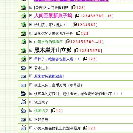
[公告]各大门派报到贴
[
1
2
3
]
人间至景新燕子坞
[
1
2
3
4
5
6
7
8
9
....
16
]
怡红院，开张招人！！
[
1
2
3
4
5
6
7
]
潇湘馆的人来这儿坐坐啊
[
1
2
3
]
山清水秀的绿柳庄
[
1
2
3
4
5
6
7
8
9
....
11
]
黑木崖开山立派
[
1
2
3
4
5
6
7
8
]
晕掉了，绝情谷也招人啦！！
[
1
2
3
]
若水进来
原来卖头就能致富!
项上人头，唐币万两（草草进）
侠客岛的好汉们，赶快出来，老金要给咱们出书了！！！
我回来了
桃园结义
[
1
2
]
不好意思
小美人鱼在婚礼上的漂漂照片
[
1
2
3
]