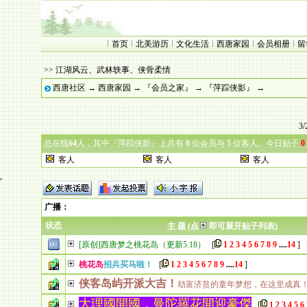
首页
北美游历
文化生活
西唐家园
会员相册
留
>> 江湖风云、武林轶事、侠骨柔情
西唐社区
→
西唐家园
→
『会员之家』
→
『萍踪侠影』
→
3/
总在线
64
人，其中『萍踪侠影』上共有
0
位会员与
5
位客人。今日贴子
0
客人
客人
客人
广播
：
状态
主 题 (点
即可展开贴子列表)
[原创]西唐梦之桃花岛（更新5.18）
[
1
2
3
4
5
6
7
8
9
....
14
]
桃花岛
招兵买马啦！
[
1
2
3
4
5
6
7
8
9
....
14
]
侠客岛屿开派大吉！
劫富济贫的童年梦想，在这里成真
大理國開國，曼陀羅花開迎豪傑
[
1
2
3
4
5
6