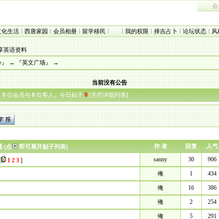
会
文化生活
西唐家园
会员相册
留学
移民
我的权限
择吉
占卜
论坛状态
风
享英语资料
心』
→
『英文广场』
→
当前没有公告
有
0
位会员与
0
位客人。今日贴子
0
[
关闭详细列表
]
作 者
回复
人气
题 (点
即可展开贴子列表)
sanny
30
906
[
1
2
3
]
俺
1
434
俺
16
386
俺
2
254
俺
5
291