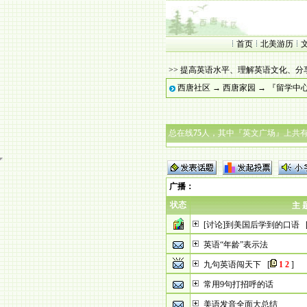
首页
北美游历
>> 提高英语水平、理解英语文化、分
西唐社区
→
西唐家园
→
『留学中
总在线
75
人，其中『英文广场』上共
广播
：
状态
主 
[讨论]到美国后学到的口语
英语“年龄”表示法
九句英语闯天下
[
1
2
]
常用9句打招呼的话
美语发音全面大总结