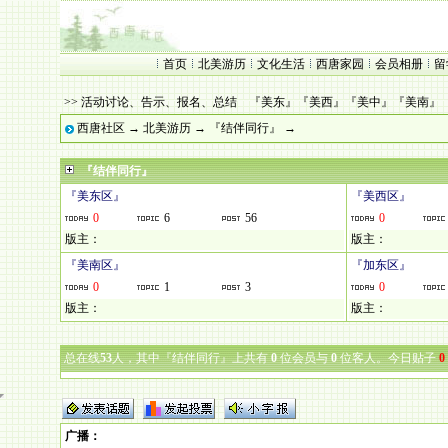
首页
北美游历
文化生活
西唐家园
会员相册
留
>> 活动讨论、告示、报名、总结
『美东』
『美西』
『美中』
『美南』
西唐社区
→
北美游历
→
『结伴同行』
→
『结伴同行』
『美东区』
『美西区』
0
6
56
0
版主：
版主：
『美南区』
『加东区』
0
1
3
0
版主：
版主：
总在线
53
人，其中『结伴同行』上共有
0
位会员与
0
位客人。今日贴子
0
广播
：