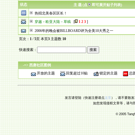
状态
主 题 (点
即可展开贴子列表)
热招北美各区区长！
穿越－欧亚大陆－草稿
[
1
2
3
]
2006年的晚会被BILLBOARD评为全美10大秀之一
页次：
1
/
5
页 本页
3
主题数
10
快速搜索：
-=> 西唐社区图例
开放的主题
回复超过10贴
锁定的主题
总
发言请登陆（快速注册请点
这里
），请不要散发
如您发现侵权文章等，请与
© 2005 Tang